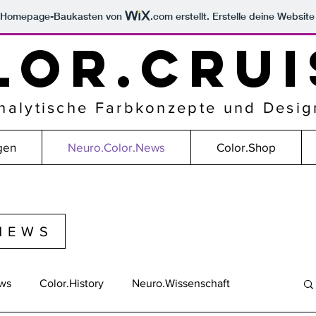
m Homepage-Baukasten von
.com
erstellt. Erstelle deine Websit
LOR.CRUI
nalytische Farbkonzepte und Desig
gen
Neuro.Color.News
Color.Shop
NEWS
ews
Color.History
Neuro.Wissenschaft