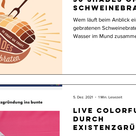
schweinebr
Wem läuft beim Anblick ei
gebratenen Schweinebraten
Wasser im Mund zusamme
5. Dez. 2021
1 Min. Lesezeit
Live colorf
durch
Existenzgrü
bunte Leben