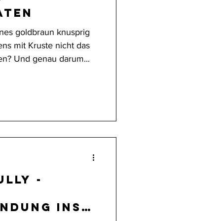
aten
nes goldbraun knusprig
s mit Kruste nicht das
n? Und genau darum...
ully -
ndung ins