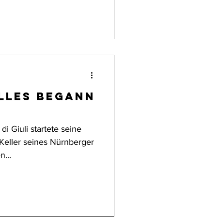
Alles begann
i Giuli startete seine
m Keller seines Nürnberger
...